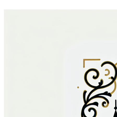
contact info
Je voorkeuren aanpassen
Contact
Ontdek meer domeinen